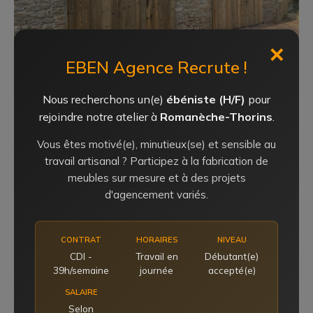
✕
EBEN Agence Recrute !
Nous recherchons un(e)
ébéniste (H/F)
pour
rejoindre notre atelier à
Romanèche-Thorins
.
Vous êtes motivé(e), minutieux(se) et sensible au
PARTAGER
travail artisanal ? Participez à la fabrication de
meubles sur mesure et à des projets
d'agencement variés.
Lorem ipsum dolor sit amet, consetetur sadipscing elitr,
sed diam nonumy eirmod tempor invidunt ut labore et
dolore magna aliquyam erat, sed diam voluptua. At vero
CONTRAT
HORAIRES
NIVEAU
CDI -
Travail en
Débutant(e)
eos et accusam et justo duo dolores et ea rebum. Stet
39h/semaine
journée
accepté(e)
clita kasd gubergren, no sea takimata sanctus est
Lorem ipsum dolor sit amet. Lorem ipsum dolor sit amet,
SALAIRE
consetetur sadipscing elitr, sed diam nonumy eirmod
Selon