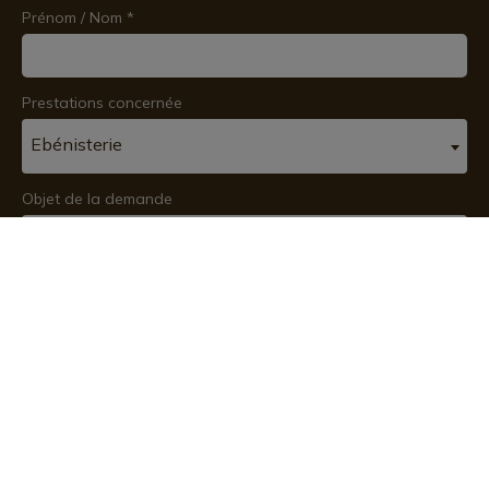
Prénom / Nom
*
Prestations concernée
Ebénisterie
Objet de la demande
Demande de devis
Téléphone
*
Email
*
Code postal
*