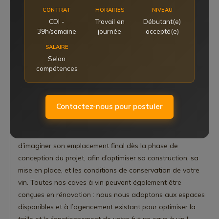
notamment les blancs et rosés se buvant très frais.
CONTRAT
HORAIRES
NIVEAU
CDI -
Travail en
Débutant(e)
Finitions en verre gravé, mobilier sur mesure pour le
39h/semaine
journée
accepté(e)
rangement ou la dégustation, agencement des bouteilles
SALAIRE
pour une visibilité optimale : ce sont vos envies et vos
Selon
usages qui guideront nos équipes dans la conception
compétences
d’une cave à vin la plus adaptée à vos souhaits et votre
budget.
Contactez-nous pour postuler
N’hésitez pas à prendre contact avec nos équipes pour
nous donner tous les détails de votre projet. En
construction, il est intéressant de concevoir la cave à vin et
d’imaginer son emplacement final dès la phase de
conception du projet, afin d’optimiser sa construction, sa
mise en place, et les conditions de conservation de votre
vin. Toutes nos caves à vin peuvent également être
conçues en rénovation : nous nous adaptons aux espaces
disponibles et à l’agencement existant pour optimiser la