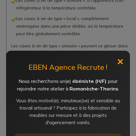
Les caves à vin de type « armoire », à l’apparence d’un
réfrigérateur à la température contrôlée
Les caves à vin de type « local », complètement
aménagées dans une pièce dédiée, où la température
peut être globalement contrôlée
Les caves à vin de type « armoire » peuvent se glisser dans
tous les espaces : réalisées sur mesure, elles peuvent venir
✕
agrémenter vos cuisines, salles à manger ou caves. D’une
EBEN Agence Recrute !
dizaine à une centaine de bouteilles, votre imagination est
la seule limite (enfin… l’espace dont vous disposez pourrait
Nous recherchons un(e)
ébéniste (H/F)
pour
également être une limite…).
rejoindre notre atelier à
Romanèche-Thorins
.
Les caves à vin de type local, puisqu’elles sont par nature
Vous êtes motivé(e), minutieux(se) et sensible au
plus spacieuses, peuvent accueillir plus de bouteilles, et si la
travail artisanal ? Participez à la fabrication de
température de la pièce entière peut être contrôlée, rien ne
meubles sur mesure et à des projets
vous empêche d’ajouter au cœur de votre pièce une ou
d'agencement variés.
plusieurs caves à vin « armoires » qui vous permettront de
conserver certains vins à des températures différentes,